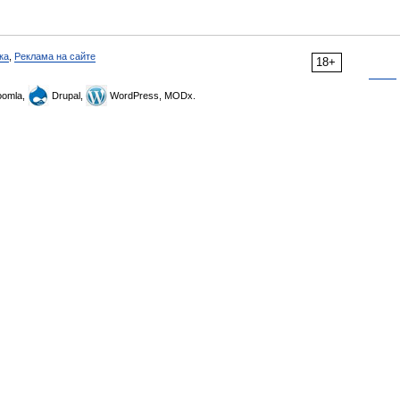
ка
,
Реклама на сайте
18+
omla,
Drupal,
WordPress, MODx.