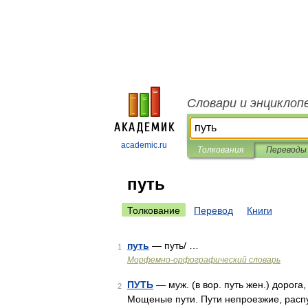
Словари и энциклоп
academic.ru
Толкования
Переводы
путь
Толкование
Перевод
Книги
путь
— путь/ …
1
Морфемно-орфографический словарь
ПУТЬ
— муж. (в вор. путь жен.) дорога
2
Мощеные пути. Пути непроезжие, распу