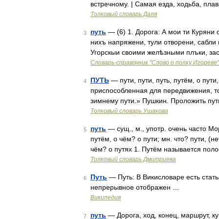
встречному. | Самая езда, ходьба, плав
Толковый словарь Даля
путь
— (6) 1. Дорога: А мои ти Куряни 
3
нихъ напряжени, тули отворени, сабли
Угорскыи своими желѣзными плъки, за
Словарь-справочник "Слово о полку Игореве"
ПУТЬ
— пути, пути, путь, путём, о пути
4
приспособленная для передвижения, то 
зимнему пути.» Пушкин. Проложить путь.
Толковый словарь Ушакова
путь
— сущ., м., употр. очень часто Мор
5
путём, о чём? о пути; мн. что? пути, (н
чём? о путях 1. Путём называется пол
Толковый словарь Дмитриева
Путь
— Путь: В Викисловаре есть стать
6
непрерывное отображен …
Википедия
путь
— Дорога, ход, конец, маршрут, ку
7