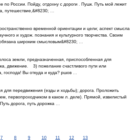
е по России. Пойду, отдохну с дороги . Пушк. Путь мой лежит
ога, путешествие,&#8230; …
ранственно временной ориентации и цели; аспект смысла
аучного и худож. познания и культурного творчества. Своим
. обязана широким смысловым&#8230; …
олоса земли, предназначенная, приспособленная для
ка, движение. 3) пожелание счастливого пути или
, господа! Вы откуда и куда? ршов …
я для передвижения (езды и ходьбы); дорога. Проложить
лем, первопроходчиком в каком л. деле). Прямой, извилистый
. Путь дорога, путь дорожка …
7
8
9
10
11
12
13