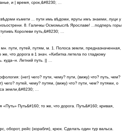
анье, и | время, срок,&#8230; …
свѣдоми къмети ... пути имь вѣдоми, яругы имъ знаеми, луци у
 изъострени. 8. Галичкы Осмомыслѣ Ярославе! ...подперъ горы
ступивъ Королеви путь,&#8230; …
, мн. пути, путей, путям, м. 1. Полоса земли, предназначенная,
же, что дорога в 1 знач. «Кибитка летела по гладкому
 куда–н. Летний путь. || …
фология: (нет) чего? пути, чему? пути, (вижу) что? путь, чем?
ет) чего? путей, чему? путям, (вижу) что? пути, чем? путями, о
оса земли,&#8230; …
я «Путь» Путь&#160; то же, что дорога. Путь&#160; кривая,
рс, оборот, рейс (корабля), крюк. Сделать один тур вальса.