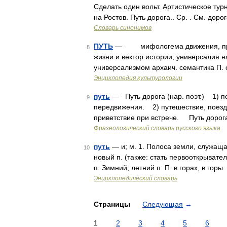
Сделать один вольт. Артистическое турн
на Ростов. Путь дорога.. Ср. . См. дор
Словарь синонимов
ПУТЬ
— мифологема движения, прост
8
жизни и вектор истории; универсалия н
универсализмом архаич. семантика П
Энциклопедия культурологии
путь
— Путь дорога (нар. поэт.) 1) п
9
передвижения. 2) путешествие, поезд
приветствие при встрече. Путь дорога
Фразеологический словарь русского языка
путь
— и; м. 1. Полоса земли, служаща
10
новый п. (также: стать первооткрывате
п. Зимний, летний п. П. в горах, в горы
Энциклопедический словарь
Страницы
Следующая
→
1
2
3
4
5
6